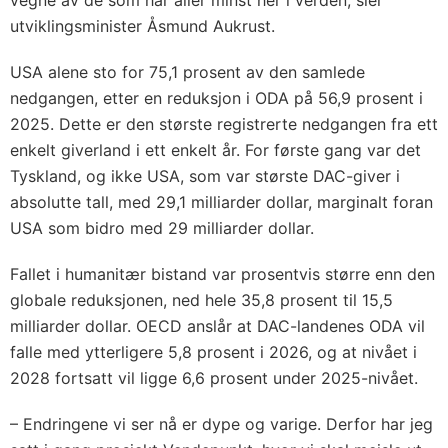
vegne av de som har aller minst her i verden, sier
utviklingsminister Åsmund Aukrust.
USA alene sto for 75,1 prosent av den samlede
nedgangen, etter en reduksjon i ODA på 56,9 prosent i
2025. Dette er den største registrerte nedgangen fra ett
enkelt giverland i ett enkelt år. For første gang var det
Tyskland, og ikke USA, som var største DAC-giver i
absolutte tall, med 29,1 milliarder dollar, marginalt foran
USA som bidro med 29 milliarder dollar.
Fallet i humanitær bistand var prosentvis større enn den
globale reduksjonen, ned hele 35,8 prosent til 15,5
milliarder dollar. OECD anslår at DAC-landenes ODA vil
falle med ytterligere 5,8 prosent i 2026, og at nivået i
2028 fortsatt vil ligge 6,6 prosent under 2025-nivået.
– Endringene vi ser nå er dype og varige. Derfor har jeg