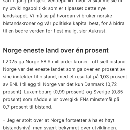
satt i gang prosjekt Vendepunkt, hvor vi skal meisle ut
ny utviklingspolitikk som er tilpasset dette nye
landskapet. Vi må se på hvordan vi bruker norske
bistandskroner og vår politiske kapital best, for å bidra
til en bedre verden for flest mulig, sier Aukrust.
Norge eneste land over én prosent
I 2025 ga Norge 58,9 milliarder kroner i offisiell bistand.
Norge var det eneste landet som ga over en prosent av
sine inntekter til bistand, med et resultat på 1,03 prosent
av BNI. I tillegg til Norge var det kun Danmark (0,72
prosent), Luxembourg (0,99 prosent) og Sverige (0,85
prosent) som nådde eller overgikk FNs minstemål på
0,7 prosent til bistand.
– Jeg er stolt over at Norge fortsetter å ha et høyt
bistandsnivå, men svært bekymret over utviklingen.