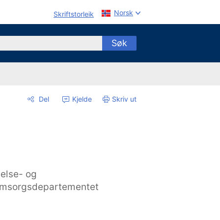
Norsk
Skriftstorleik
Søk
Del
Kjelde
Skriv ut
else- og
msorgsdepartementet