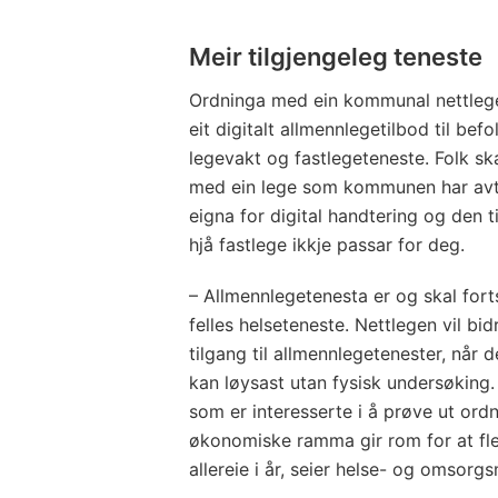
Meir tilgjengeleg teneste
Ordninga med ein kommunal nettleg
eit digitalt allmennlegetilbod til bef
legevakt og fastlegeteneste. Folk ska
med ein lege som kommunen har avt
eigna for digital handtering og den 
hjå fastlege ikkje passar for deg.
– Allmennlegetenesta er og skal forts
felles helseteneste. Nettlegen vil bid
tilgang til allmennlegetenester, når 
kan løysast utan fysisk undersøking
som er interesserte i å prøve ut or
økonomiske ramma gir rom for at fl
allereie i år, seier helse- og omsorgs