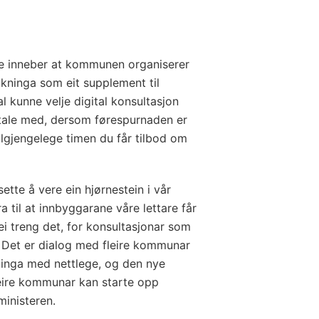
e inneber at kommunen organiserer
olkninga som eit supplement til
l kunne velje digital konsultasjon
ale med, dersom førespurnaden er
tilgjengelege timen du får tilbod om
ette å vere ein hjørnestein i vår
ra til at innbyggarane våre lettare får
dei treng det, for konsultasjonar som
. Det er dialog med fleire kommunar
dninga med nettlege, og den nye
eire kommunar kan starte opp
ministeren.