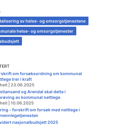
A
italisering av helse- og omsorgstjenestene
munale helse- og omsorgstjenester
tsbudsjett
TERT
rskrift om forsøksordning om kommunal
tlege trer i kraft
heit | 23.06.2025
istiansand og Arendal skal delta i
prøving av kommunal nettlege
heit | 10.06.2025
ring - forskrift om forsøk med nettlege i
lmennlegetjenesten
vidert nasjonalbudsjett 2025