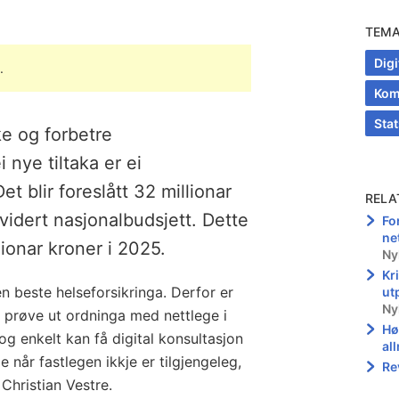
TEM
Dig
.
Kom
Sta
ke og forbetre
 nye tiltaka er ei
t blir foreslått 32 millionar
RELA
revidert nasjonalbudsjett. Dette
Fo
net
lionar kroner i 2025.
Ny
Kr
en beste helseforsikringa. Derfor er
ut
Ny
 å prøve ut ordninga med nettlege i
Hø
og enkelt kan få digital konsultasjon
al
når fastlegen ikkje er tilgjengeleg,
Re
Christian Vestre.