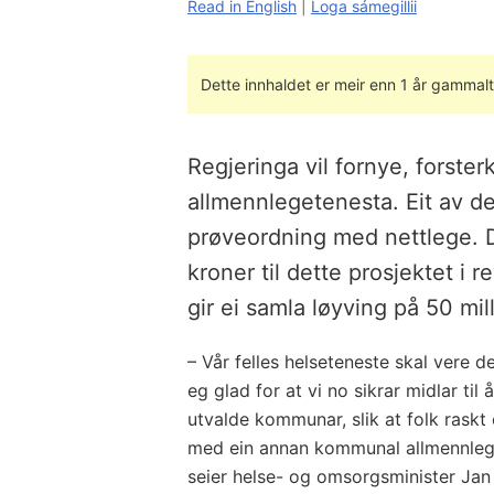
Read in English
|
Loga sámegillii
Dette innhaldet er meir enn 1 år gammalt
Regjeringa vil fornye, forster
allmennlegetenesta. Eit av dei
prøveordning med nettlege. De
kroner til dette prosjektet i 
gir ei samla løyving på 50 mil
– Vår felles helseteneste skal vere d
eg glad for at vi no sikrar midlar til
utvalde kommunar, slik at folk raskt 
med ein annan kommunal allmennlege 
seier helse- og omsorgsminister Jan 