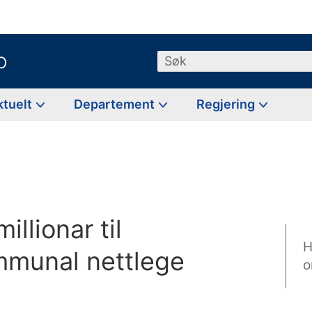
o
Søk
ktuelt
Departement
Regjering
illionar til
H
mmunal nettlege
o