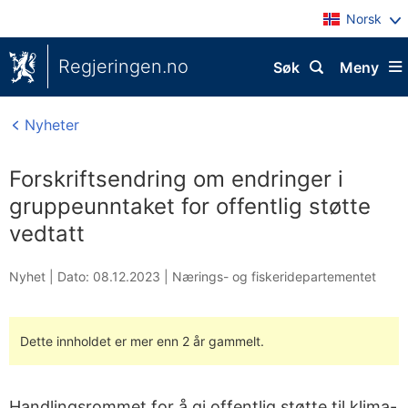
Norsk
Regjeringen.no
Søk
Meny
Nyheter
Forskriftsendring om endringer i
gruppeunntaket for offentlig støtte
vedtatt
Nyhet |
Dato: 08.12.2023
|
Nærings- og fiskeridepartementet
Dette innholdet er mer enn 2 år gammelt.
Handlingsrommet for å gi offentlig støtte til klima-