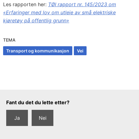
Les rapporten her:
TØI rapport nr. 145/2023 om
«Erfaringer med lov om utleie av små elektriske
kjøretøy på offentlig grunn»
TEMA
Transport og kommunikasjon
Vei
Tilbakemeldingsskjema
Fant du det du lette etter?
Ja
Nei