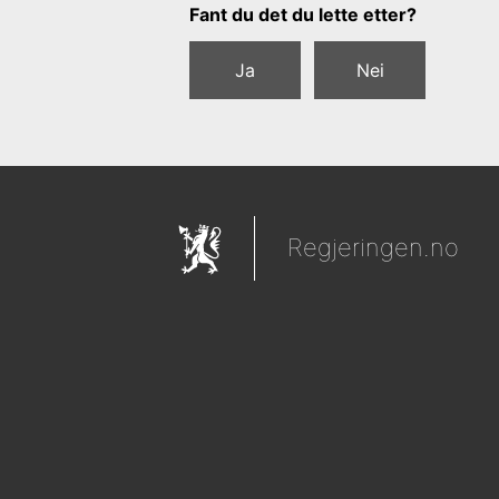
Tilbakemeldingsskjema
Fant du det du lette etter?
Ja
Nei
Regjeringen.no