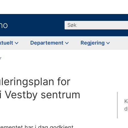
no
Søk
ktuelt
Departement
Regjering
r
leringsplan for
 i Vestby sentrum
K
d
ementet har i dag godkjent