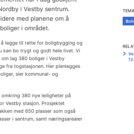
 Nordby i Vestby sentrum.
TEM
idere med planene om å
Boli
boliger i området.
 å legge til rette for boligbygging og
RELA
u kan bo trygt og godt hele livet. Vi
Ve
 om lag 380 boliger i Vestby
12
ge fra togstasjonen. Her planlegges
oliger, sier kommunal- og
r omkring 380 nye leiligheter på
r Vestby stasjon. Prosjektet
bakken med 650 plasser som også
asser i sentrum, samt næringsarealer
.