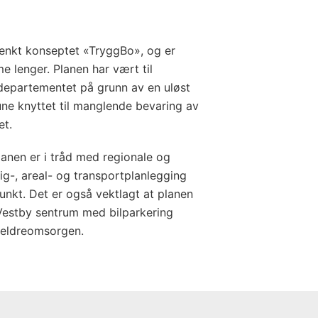
ltenkt konseptet «TryggBo», og er
me lenger. Planen har vært til
departementet på grunn av en uløst
ne knyttet til manglende bevaring av
et.
lanen er i tråd med regionale og
ig-, areal- og transportplanlegging
unkt. Det er også vektlagt at planen
v Vestby sentrum med bilparkering
r eldreomsorgen.