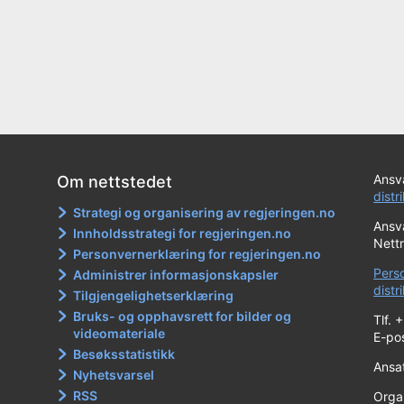
Ansva
Om nettstedet
distr
Strategi og organisering av regjeringen.no
Ansva
Innholdsstrategi for regjeringen.no
Nett
Personvernerklæring for regjeringen.no
Pers
Administrer informasjonskapsler
dist
Tilgjengelighetserklæring
Bruks- og opphavsrett for bilder og
Tlf. 
videomateriale
E-po
Besøksstatistikk
Ansa
Nyhetsvarsel
RSS
Orga