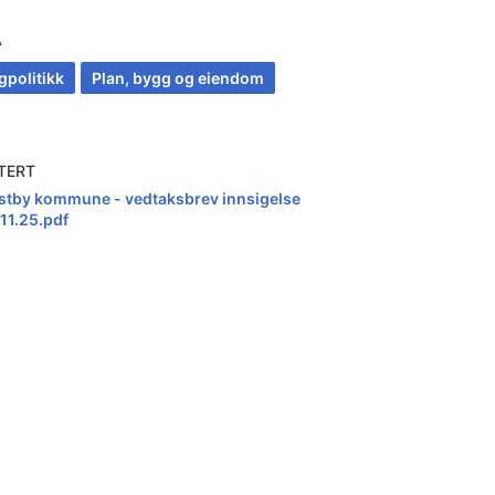
A
gpolitikk
Plan, bygg og eiendom
TERT
stby kommune - vedtaksbrev innsigelse
.11.25.pdf