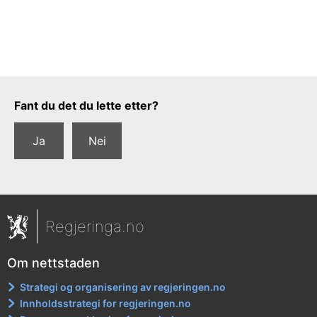
Tilbakemeldingsskjema
Fant du det du lette etter?
Ja
Nei
Regjeringa.no
Om nettstaden
Strategi og organisering av regjeringen.no
Innholdsstrategi for regjeringen.no