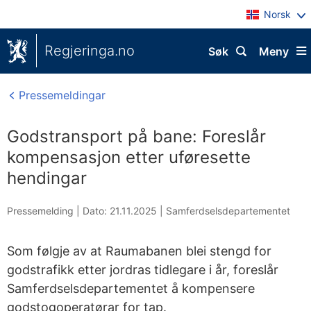
Norsk
Regjeringa.no
Søk
Meny
Pressemeldingar
Godstransport på bane: Foreslår
kompensasjon etter uføresette
hendingar
Pressemelding |
Dato: 21.11.2025
|
Samferdselsdepartementet
Som følgje av at Raumabanen blei stengd for
godstrafikk etter jordras tidlegare i år, foreslår
Samferdselsdepartementet å kompensere
godstogoperatørar for tap.