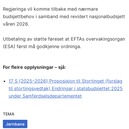
Regjeringa vil komme tilbake med nærmare
budsjettbehov i samband med revidert nasjonalbudsjett
våren 2026.
Utbetaling av støtte føreset at EFTAs overvakingsorgan
(ESA) først må godkjenne ordninga.
For fleire opplysningar – sjå:
17 S (2025–2026) Proposisjon til Stortinget (forslag
til stortingsvedtak) Endringar i statsbudsjettet 2025
under Samferdselsdepartementet
TEMA
Jernbane