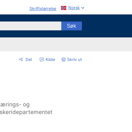
Norsk
Skriftstørrelse
Søk
Del
Kilde
Skriv ut
ærings- og
iskeridepartementet