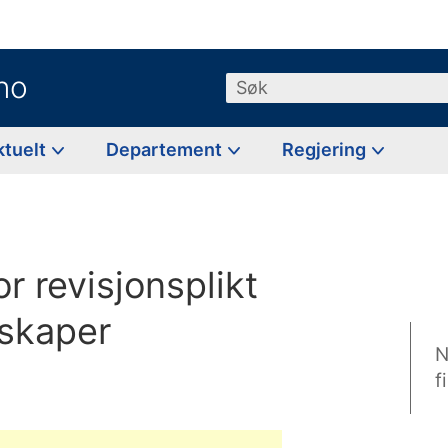
no
Søk
ktuelt
Departement
Regjering
r revisjonsplikt
lskaper
N
f