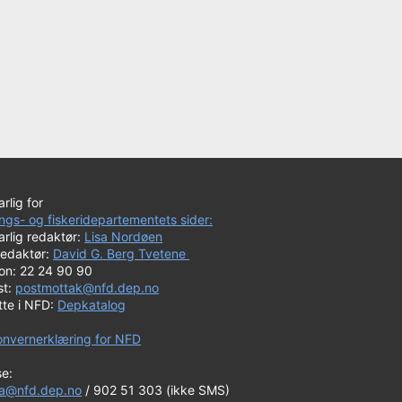
rlig for
ngs- og fiskeridepartementets sider:
rlig redaktør:
Lisa Nordøen
redaktør:
David G. Berg Tvetene
fon: 22 24 90 90
st:
postmottak@nfd.dep.no
tte i NFD:
Depkatalog
onvernerklæring for NFD
se:
a@nfd.dep.no
/ 902 51 303 (ikke SMS)