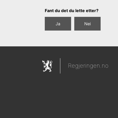
Tilbakemeldingsskjema
Fant du det du lette etter?
Ja
Nei
Regjeringen.no