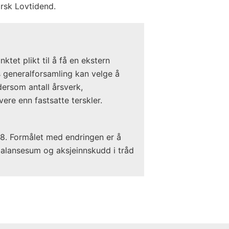
orsk Lovtidend.
ktet plikt til å få en ekstern
 generalforsamling kan velge å
dersom antall årsverk,
vere enn fastsatte terskler.
018. Formålet med endringen er å
 balansesum og aksjeinnskudd i tråd