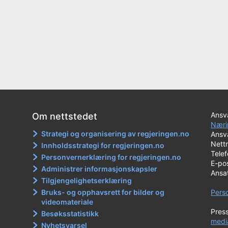
Ansva
Om nettstedet
Næri
Strategi og organisering av regjeringen.no
Ansva
Nett
Innholdsstrategi for regjeringen.no
Tele
Personvernerklæring for regjeringen.no
E-po
Administrer informasjonskapsler
Ansa
Tilgjengelighetserklæring
Bruks- og opphavsrett for bilder og
Pers
videomateriale
Pres
Besøksstatistikk
medi
Nyhetsvarsel