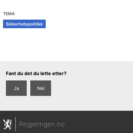
TEMA
Sikkerhetspolitikk
Tilbakemeldingsskjema
Fant du det du lette etter?
Ja
Nei
Regjeringen.no