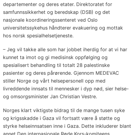
departementer og deres etater. Direktoratet for
samfunnssikkerhet og beredskap (DSB) og det
nasjonale koordineringssenteret ved Oslo
universitetssykehus håndterer evakuering og mottak
hos norsk spesialhelsetjeneste.
– Jeg vil takke alle som har jobbet iherdig for at vi har
kunnet ta imot og gi medisinsk oppfølging og
spesialisert behandling til totalt 28 palestinske
pasienter og deres pårørende. Gjennom MEDEVAC
stiller Norge og vårt helsepersonell opp med
livreddende innsats til mennesker i dyp nød, sier helse-
og omsorgsminister Jan Christian Vestre.
Norges klart viktigste bidrag til de mange tusen syke
og krigsskadde i Gaza vil fortsatt være å støtte og
styrke helseinnsatsen inne i Gaza. Dette inkluderer blant
annet Den internasjonale Røde Kors-komiteens