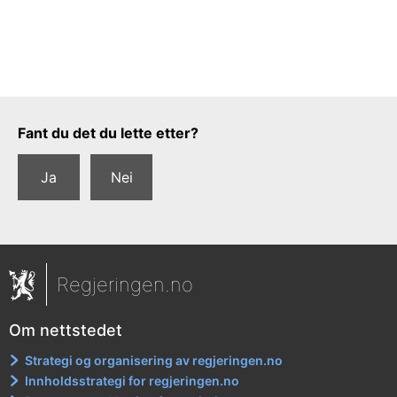
Tilbakemeldingsskjema
Fant du det du lette etter?
Ja
Nei
Regjeringen.no
Om nettstedet
Strategi og organisering av regjeringen.no
Innholdsstrategi for regjeringen.no