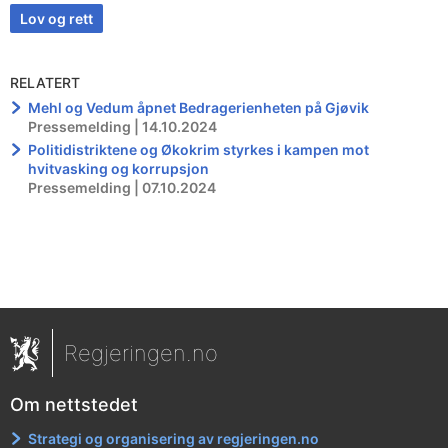
Lov og rett
RELATERT
Mehl og Vedum åpnet Bedragerienheten på Gjøvik
Pressemelding | 14.10.2024
Politidistriktene og Økokrim styrkes i kampen mot
hvitvasking og korrupsjon
Pressemelding | 07.10.2024
Regjeringen.no
Om nettstedet
Strategi og organisering av regjeringen.no