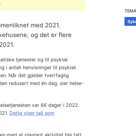
.
TEM
Syk
mmenliknet med 2021.
ykehusene, og det er flere
 2021.
atiske tjenester og til psykisk
g i antall henvisninger til psykisk
n. Når det gjelder tverrfaglig
iden redusert med én dag, sier helse-
helsetjenesten var 66 dager i 2022.
021.
Dette viser tall som
.
 med at planlagt aktivitet ble tatt