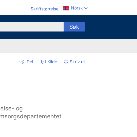
Norsk
Skriftstørrelse
Søk
Del
Kilde
Skriv ut
else- og
msorgsdepartementet