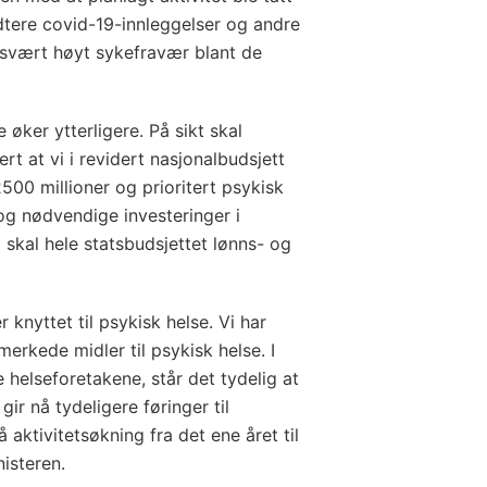
ndtere covid-19-innleggelser og andre
t svært høyt sykefravær blant de
 øker ytterligere. På sikt skal
ert at vi i revidert nasjonalbudsjett
500 millioner og prioritert psykisk
 og nødvendige investeringer i
 skal hele statsbudsjettet lønns- og
 knyttet til psykisk helse. Vi har
erkede midler til psykisk helse. I
helseforetakene, står det tydelig at
gir nå tydeligere føringer til
 aktivitetsøkning fra det ene året til
isteren.