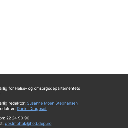
arlig for Helse- og omsorgsdepartementets
:
rlig redaktør:
Susanne Moen Stephansen
redaktør:
Daniel Drageset
fon: 22 24 90 90
st:
postmottak@hod.dep.no