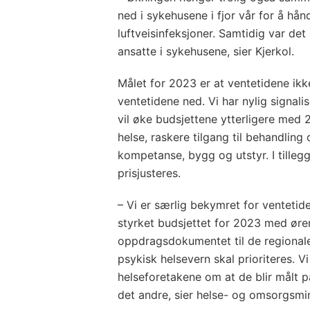
ned i sykehusene i fjor vår for å hå
luftveisinfeksjoner. Samtidig var de
ansatte i sykehusene, sier Kjerkol.
Målet for 2023 er at ventetidene ikke
ventetidene ned. Vi har nylig signalis
vil øke budsjettene ytterligere med 2
helse, raskere tilgang til behandling
kompetanse, bygg og utstyr. I tillegg
prisjusteres.
– Vi er særlig bekymret for ventetider
styrket budsjettet for 2023 med ørem
oppdragsdokumentet til de regionale 
psykisk helsevern skal prioriteres. Vi 
helseforetakene om at de blir målt på
det andre, sier helse- og omsorgsmin