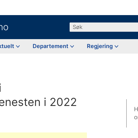
no
Søk
ktuelt
Departement
Regjering
i
jenesten i 2022
H
o