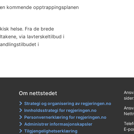
er den kommende opptrappingsplanen
ykisk helse. Fra de brede
kene, via lavterskeltilbud i
andlingstilbudet i
Ansv
Om nettstedet
sider
Strategi og organisering av regjeringen.no
Ansva
Innholdsstrategi for regjeringen.no
Nett
Personvernerklæring for regjeringen.no
Tele
Administrer informasjonskapsler
E-po
Tilgjengelighetserklæring