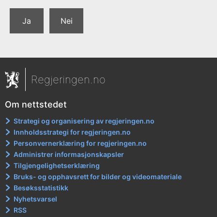
Ja
Nei
Regjeringen.no
Om nettstedet
Strategi og organisering av regjeringen.no
Innholdsstrategi for regjeringen.no
Personvernerklæring for regjeringen.no
Administrer informasjonskapsler
Tilgjengelighetserklæring
Bruks- og opphavsrett for bilder og videomateriale
Besøksstatistikk
Nyhetsvarsel
RSS