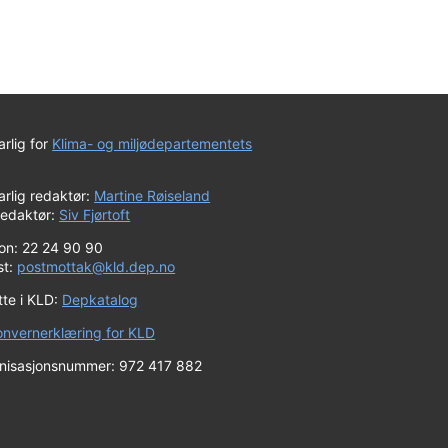
rlig for
Klima- og miljødepartementets
rlig redaktør:
Martine Røiseland
redaktør:
Siv Fjørtoft
fon: 22 24 90 90
st:
postmottak@kld.dep.no
tte i KLD:
Depkatalog
onvernerklæring for KLD
nisasjonsnummer: 972 417 882