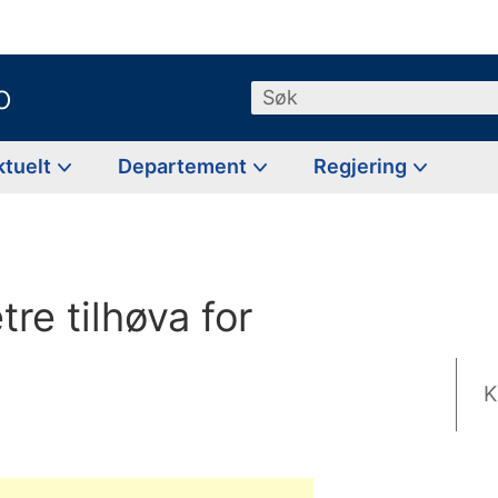
o
Søk
ktuelt
Departement
Regjering
tre tilhøva for
K