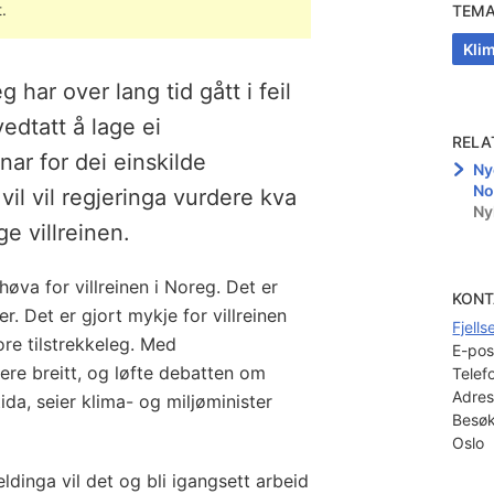
.
TEM
Klim
g har over lang tid gått i feil
vedtatt å lage ei
RELA
nar for dei einskilde
Nye
No
vil vil regjeringa vurdere kva
Ny
e villreinen.
lhøva for villreinen i Noreg. Det er
KONT
r. Det er gjort mykje for villreinen
Fjell
ore tilstrekkeleg. Med
E-pos
vere breitt, og løfte debatten om
Telef
Adres
tida, seier klima- og miljøminister
Besøk
Oslo
dinga vil det og bli igangsett arbeid