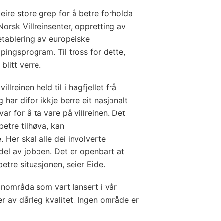
leire store grep for å betre forholda
 Norsk Villreinsenter, oppretting av
g etablering av europeiske
apingsprogram. Til tross for dette,
blitt verre.
lreinen held til i høgfjellet frå
har difor ikkje berre eit nasjonalt
ar for å ta vare på villreinen. Det
betre tilhøva, kan
. Her skal alle dei involverte
del av jobben. Det er openbart at
 betre situasjonen, seier Eide.
reinområda som vart lansert i vår
er av dårleg kvalitet. Ingen område er