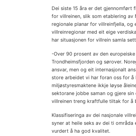
Dei siste 15 åra er det gjennomført f
for villreinen, slik som etablering av
regionale planar for villreinfjella, o
villreinregionar med eit eige verdisk
har situasjonen for villrein samla sett 
-Over 90 prosent av den europeiske vil
Trondheimsfjorden og sørover. Noreg 
ansvar, men og eit internasjonalt ansv
store arbeidet vi har foran oss for å 
miljøstyresmaktene ikkje løyse åleine
sektorane jobbe saman og gjere sin 
villreinen treng kraftfulle tiltak for å
Klassifiseringa av dei nasjonale vill
syner at heile seks av dei ti områda 
vurdert å ha god kvalitet.