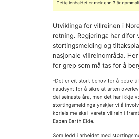
Dette innhaldet er meir enn 3 år gammalt
Utviklinga for villreinen i Nore
retning. Regjeringa har difor 
stortingsmelding og tiltakspla
nasjonale villreinområda. Her 
for grep som må tas for å berg
-Det er eit stort behov for å betre ti
naudsynt for å sikre at arten overleve
dei seinaste åra, men det har ikkje v
stortingsmeldinga ynskjer vi å invol
korleis me skal ivareta villrein i fram
Espen Barth Eide.
Som ledd i arbeidet med stortingsmel