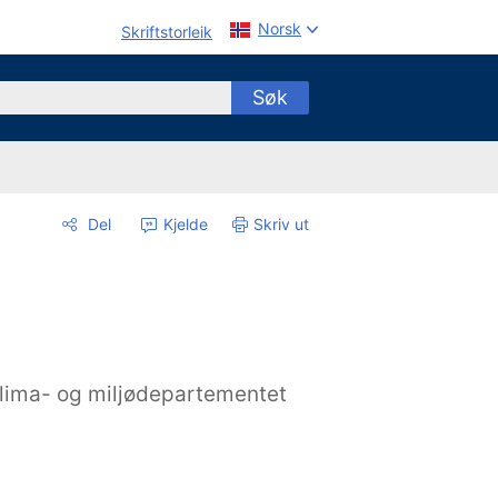
Norsk
Skriftstorleik
Søk
Del
Kjelde
Skriv ut
lima- og miljødepartementet