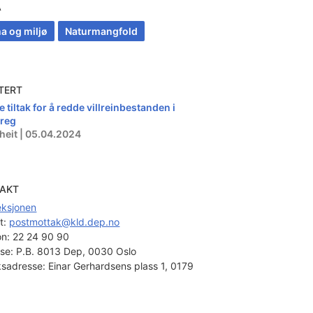
A
a og miljø
Naturmangfold
TERT
 tiltak for å redde villreinbestanden i
reg
heit | 05.04.2024
AKT
seksjonen
t: 
postmottak@kld.dep.no
on:
22 24 90 90
se:
P.B. 8013 Dep, 0030 Oslo
sadresse:
Einar Gerhardsens plass 1, 0179