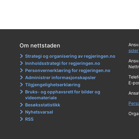
Ansva
Om nettstaden
sider
Strategi og organisering av regjeringen.no
Ansva
Innholdsstrategi for regjeringen.no
Nett
Personvernerklæring for regjeringen.no
Tele
Administrer informasjonskapsler
E-po
Tilgjengelighetserklæring
Bruks- og opphavsrett for bilder og
Ansa
videomateriale
Pers
Besøksstatistikk
Nyhetsvarsel
Orga
RSS