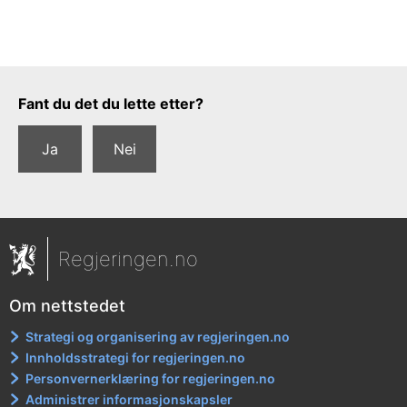
Tilbakemeldingsskjema
Fant du det du lette etter?
Ja
Nei
Regjeringen.no
Om nettstedet
Strategi og organisering av regjeringen.no
Innholdsstrategi for regjeringen.no
Personvernerklæring for regjeringen.no
Administrer informasjonskapsler