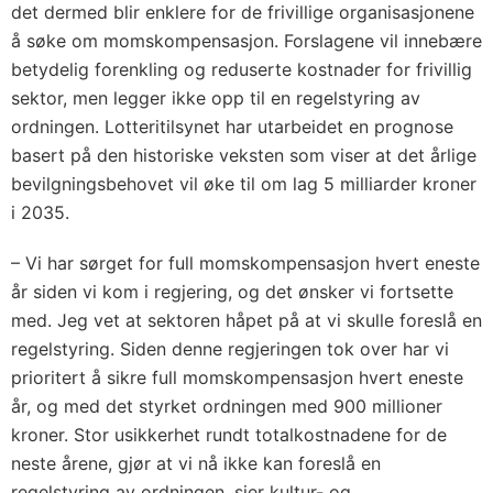
det dermed blir enklere for de frivillige organisasjonene
å søke om momskompensasjon. Forslagene vil innebære
betydelig forenkling og reduserte kostnader for frivillig
sektor, men legger ikke opp til en regelstyring av
ordningen. Lotteritilsynet har utarbeidet en prognose
basert på den historiske veksten som viser at det årlige
bevilgningsbehovet vil øke til om lag 5 milliarder kroner
i 2035.
– Vi har sørget for full momskompensasjon hvert eneste
år siden vi kom i regjering, og det ønsker vi fortsette
med. Jeg vet at sektoren håpet på at vi skulle foreslå en
regelstyring. Siden denne regjeringen tok over har vi
prioritert å sikre full momskompensasjon hvert eneste
år, og med det styrket ordningen med 900 millioner
kroner. Stor usikkerhet rundt totalkostnadene for de
neste årene, gjør at vi nå ikke kan foreslå en
regelstyring av ordningen, sier kultur- og