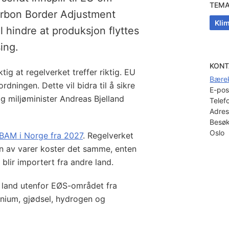
TEM
arbon Border Adjustment
Klim
 hindre at produksjon flyttes
ing.
KONT
tig at regelverket treffer riktig. EU
Bærek
ordningen. Dette vil bidra til å sikre
E-pos
og miljøminister Andreas Bjelland
Telef
Adres
Besøk
Oslo
CBAM i Norge fra 2027
. Regelverket
jon av varer koster det samme, enten
 blir importert fra andre land.
 land utenfor EØS-området fra
inium, gjødsel, hydrogen og