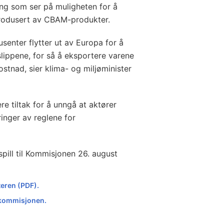
ng som ser på muligheten for å
produsert av CBAM-produkter.
usenter flytter ut av Europa for å
slippene, for så å eksportere varene
ostnad, sier klima- og miljøminister
re tiltak for å unngå at aktører
inger av reglene for
spill til Kommisjonen 26. august
teren (PDF).
akommisjonen.