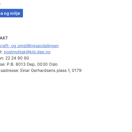
A
a og miljø
AKT
raft- og omstillingsavdelingen
t: 
postmottak@kld.dep.no
on:
22 24 90 90
se:
P.B. 8013 Dep, 0030 Oslo
sadresse:
Einar Gerhardsens plass 1, 0179