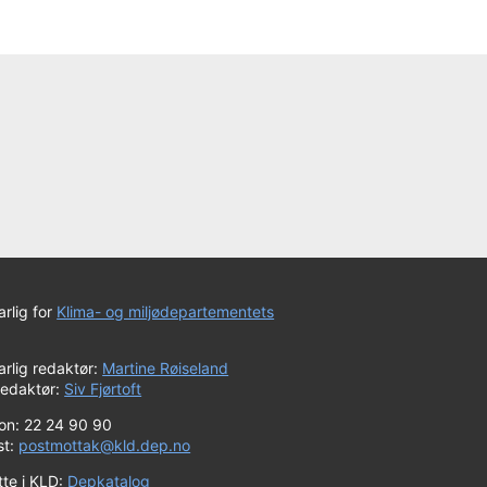
rlig for
Klima- og miljødepartementets
rlig redaktør:
Martine Røiseland
redaktør:
Siv Fjørtoft
fon: 22 24 90 90
st:
postmottak@kld.dep.no
tte i KLD:
Depkatalog