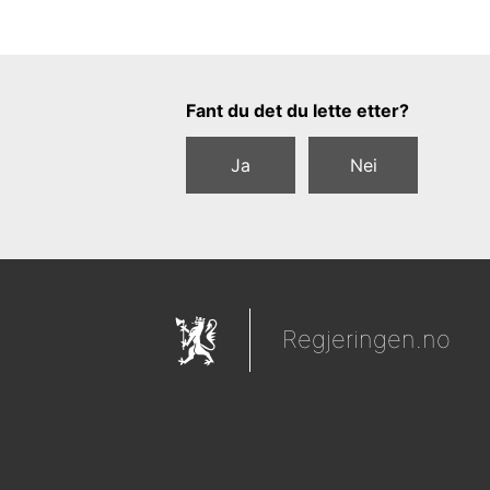
Tilbakemeldingsskjema
Fant du det du lette etter?
Ja
Nei
Regjeringen.no