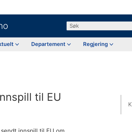
no
Søk
ktuelt
Departement
Regjering
nnspill til EU
K
sendt innspill til EU om