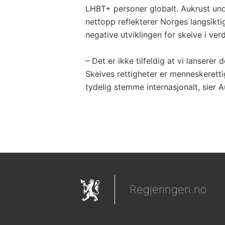
LHBT+ personer globalt. Aukrust und
nettopp reflekterer Norges langsikt
negative utviklingen for skeive i ver
– Det er ikke tilfeldig at vi lansere
Skeives rettigheter er menneskerett
tydelig stemme internasjonalt, sier A
Regjeringen.no