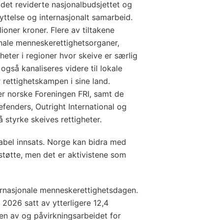
 det reviderte nasjonalbudsjettet og
kyttelse og internasjonalt samarbeid.
ioner kroner. Flere av tiltakene
nale menneskerettighetsorganer,
heter i regioner hvor skeive er særlig
 også kanaliseres videre til lokale
 rettighetskampen i sine land.
r norske Foreningen FRI, samt de
efenders, Outright International og
 å styrke skeives rettigheter.
abel innsats. Norge kan bidra med
 støtte, men det er aktivistene som
rnasjonale menneskerettighetsdagen.
 2026 satt av ytterligere 12,4
sen av og påvirkningsarbeidet for