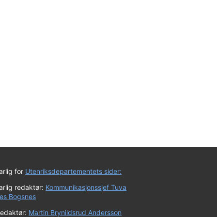
rlig for
Utenriksdepartementets sider:
rlig redaktør:
Kommunikasjonssjef Tuva
es Bogsnes
redaktør:
Martin Brynildsrud Andersson