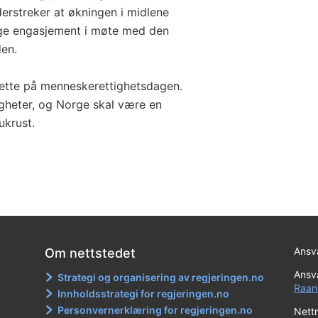
erstreker at økningen i midlene
ige engasjement i møte med den
den.
r dette på menneskerettighetsdagen.
igheter, og Norge skal være en
ukrust.
Ansva
Om nettstedet
Ansva
Strategi og organisering av regjeringen.no
Raan
Innholdsstrategi for regjeringen.no
Personvernerklæring for regjeringen.no
Nett