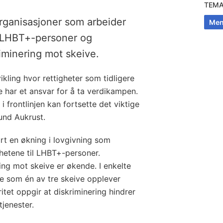
TEM
organisasjoner som arbeider
Men
l LHBT+-personer og
iminering mot skeive.
ikling hvor rettigheter som tidligere
ge har et ansvar for å ta verdikampen.
i frontlinjen kan fortsette det viktige
mund Aukrust.
ært en økning i lovgivning som
ighetene til LHBT+-personer.
ing mot skeive er økende. I enkelte
e som én av tre skeive opplever
ritet oppgir at diskriminering hindrer
tjenester.