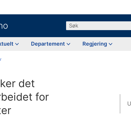
no
Søk
ktuelt
Departement
Regjering
r
ker det
rbeidet for
U
ter