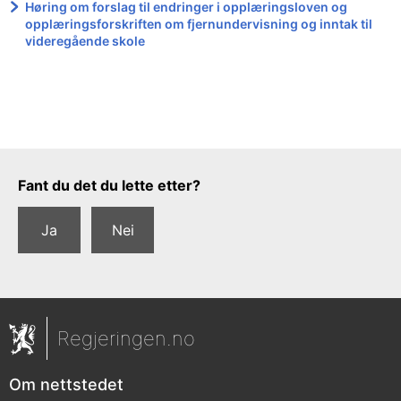
Høring om forslag til endringer i opplæringsloven og
opplæringsforskriften om fjernundervisning og inntak til
videregående skole
Tilbakemeldingsskjema
Fant du det du lette etter?
Ja
Nei
Regjeringen.no
Om nettstedet