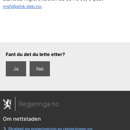
msh@smk.dep.no
.
Tilbakemeldingsskjema
Fant du det du lette etter?
Ja
Nei
Regjeringa.no
Om nettstaden
Strategi og organisering av regjeringen.no