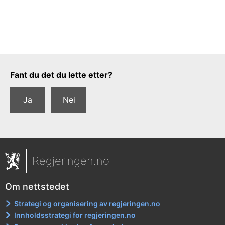
Tilbakemeldingsskjema
Fant du det du lette etter?
Ja
Nei
Regjeringen.no
Om nettstedet
Strategi og organisering av regjeringen.no
Innholdsstrategi for regjeringen.no