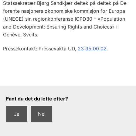
Statssekretær Bjørg Sandkjær deltek på deltek på De
forente nasjoners økonomiske kommisjon for Europa
(UNECE) sin regionkonferanse ICPD30 – «Population
and Development: Ensuring Rights and Choices» i
Genève, Sveits.
Pressekontakt: Pressevakta UD,
23 95 00 02
.
Tilbakemeldingsskjema
Fant du det du lette etter?
Ja
Nei