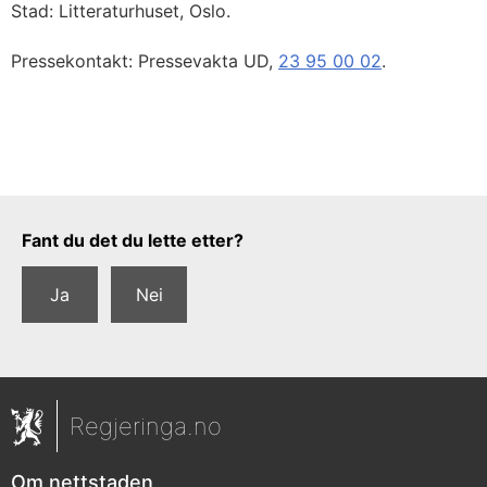
Stad: Litteraturhuset, Oslo.
Pressekontakt: Pressevakta UD,
23 95 00 02
.
Tilbakemeldingsskjema
Fant du det du lette etter?
Ja
Nei
Regjeringa.no
Om nettstaden