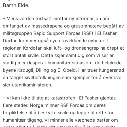
Barth Eide.
– Mens verden fortsatt mottar ny informasjon om
omfanget av massedrapene og grusomhetene begått av
militsgruppen Rapid Support Forces (RSF) i El Fasher,
Darfur, kommer også nye urovekkende nyheter. I
regionen Kordofan skal luft- og droneangrep ha drept et
stort antall sivile. Dette skjer samtidig som vi ser en
stadig mer desperat humanitær situasjon i de beleirede
byene Kadugli, Dilling og El Obeid. Her truer hungersnød
en fanget sivilbefolkningen som kjemper for å overleve,
sier utenriksministeren.
– Vi kan ikke tillate at katastrofen i El Fasher gjentas
flere steder. Norge minner RSF Forces om deres
forpliktelse til å beskytte sivile og legge til rette for
humanitær tilgang. Vi minner alle væpnede parter om