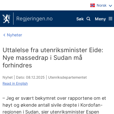
Norsk
Regjeringen.no
Søk
Meny
Nyheter
Uttalelse fra utenriksminister Eide:
Nye massedrap i Sudan må
forhindres
Nyhet |
Dato: 08.12.2025
|
Utenriksdepartementet
Read in English
– Jeg er svært bekymret over rapportene om et
høyt og økende antall sivile drepte i Kordofan-
regionen i Sudan, sier utenriksminister Espen