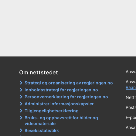
Ansva
Om nettstedet
Ansva
Strategi og organisering av regjeringen.no
Raan
Innholdsstrategi for regjeringen.no
Personvernerklæring for regjeringen.no
Nett
Administrer informasjonskapsler
Post
Tilgjengelighetserklæring
E-po
Bruks- og opphavsrett for bilder og
videomateriale
Ansa
Besøksstatistikk