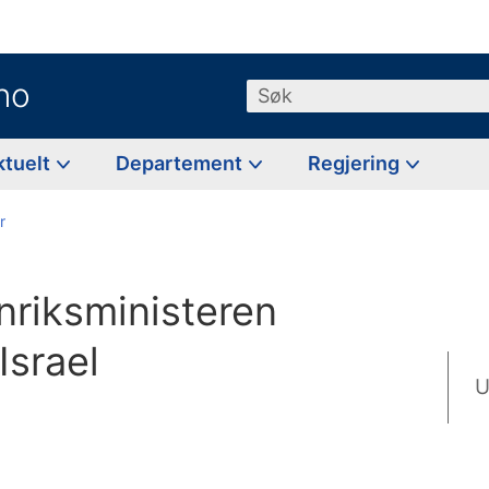
no
Søk
ktuelt
Departement
Regjering
r
enriksministeren
Israel
U