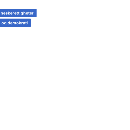
A
neskerettigheter
g og demokrati