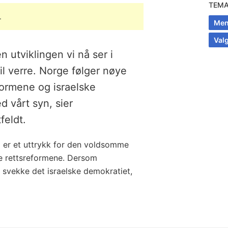
TEM
.
Men
Val
 utviklingen vi nå ser i
til verre. Norge følger nøye
ormene og israelske
 vårt syn, sier
feldt.
d er et uttrykk for den voldsomme
e rettsreformene. Dersom
 svekke det israelske demokratiet,