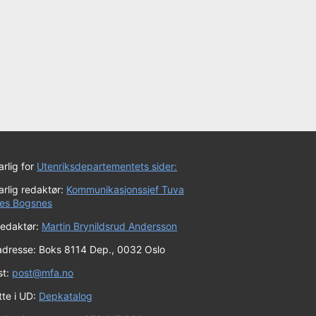
rlig for
Utenriksdepartementets sider:
rlig redaktør:
Kommunikasjonssjef Tuva
es Bogsnes
redaktør:
Martin Brynildsrud Andersson
adresse: Boks 8114 Dep., 0032 Oslo
st:
post@mfa.no
tte i UD:
Depkatalog