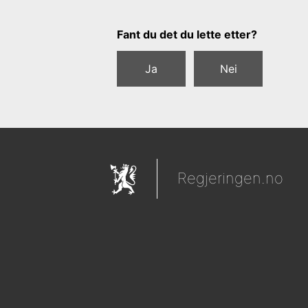
Tilbakemeldingsskjema
Fant du det du lette etter?
Ja
Nei
Regjeringen.no