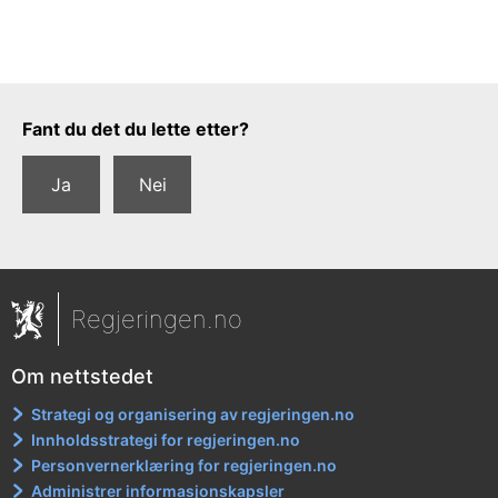
Tilbakemeldingsskjema
Fant du det du lette etter?
Ja
Nei
Regjeringen.no
Om nettstedet
Strategi og organisering av regjeringen.no
Innholdsstrategi for regjeringen.no
Personvernerklæring for regjeringen.no
Administrer informasjonskapsler