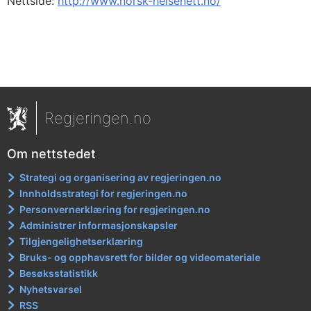
Nettside:
http://www.norsk-helsenett.no/
Regjeringen.no
Om nettstedet
Strategi og organisering av regjeringen.no
Innholdsstrategi for regjeringen.no
Personvernerklæring for regjeringen.no
Administrer informasjonskapsler
Tilgjengelighetserklæring
Bruks- og opphavsrett for bilder og videomateriale
Besøksstatistikk
Nyhetsvarsel
RSS