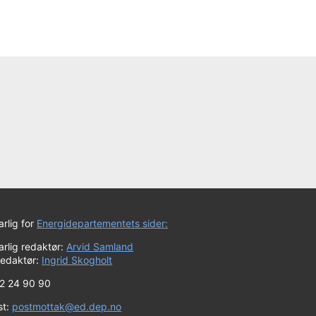
rlig for
Energidepartementets sider:
rlig redaktør:
Arvid Samland
redaktør:
Ingrid Skogholt
 22 24 90 90
st:
postmottak@ed.dep.no