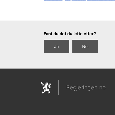
Tilbakemeldingsskjema
Fant du det du lette etter?
Ja
Nei
Regjeringen.no