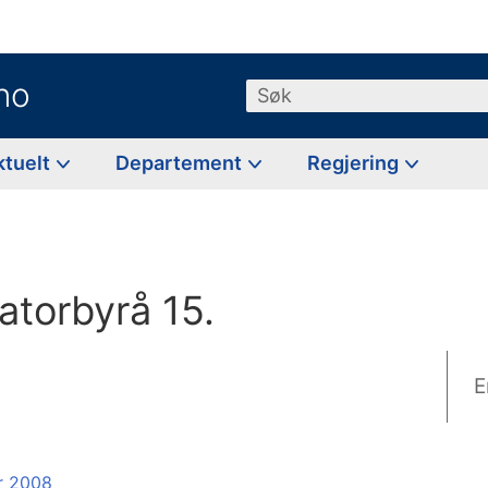
no
Søk
ktuelt
Departement
Regjering
atorbyrå 15.
E
er 2008