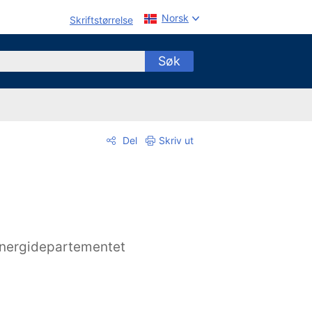
Norsk
Skriftstørrelse
Søk
Del
Skriv ut
nergidepartementet