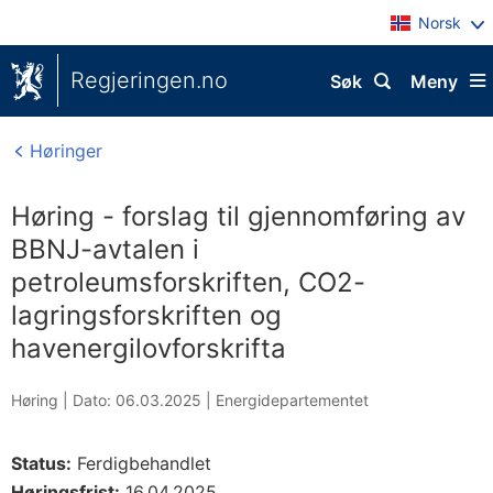
Norsk
Regjeringen.no
Søk
Meny
Høringer
Høring - forslag til gjennomføring av
BBNJ-avtalen i
petroleumsforskriften, CO2-
lagringsforskriften og
havenergilovforskrifta
Høring |
Dato: 06.03.2025
|
Energidepartementet
Status:
Ferdigbehandlet
Høringsfrist:
16.04.2025