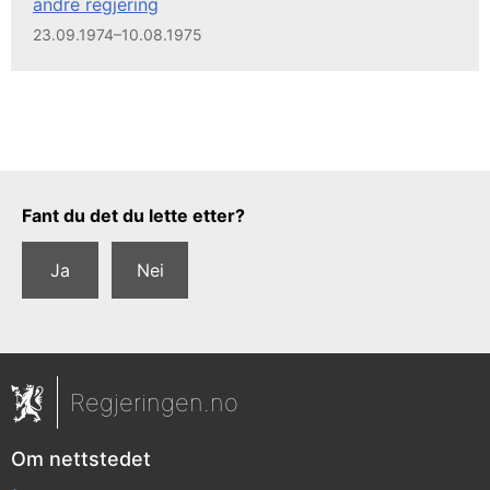
andre regjering
23.09.1974–10.08.1975
Tilbakemeldingsskjema
Fant du det du lette etter?
Ja
Nei
Regjeringen.no
Om nettstedet