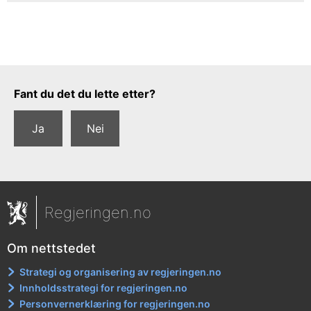
Tilbakemeldingsskjema
Fant du det du lette etter?
Ja
Nei
Regjeringen.no
Om nettstedet
Strategi og organisering av regjeringen.no
Innholdsstrategi for regjeringen.no
Personvernerklæring for regjeringen.no