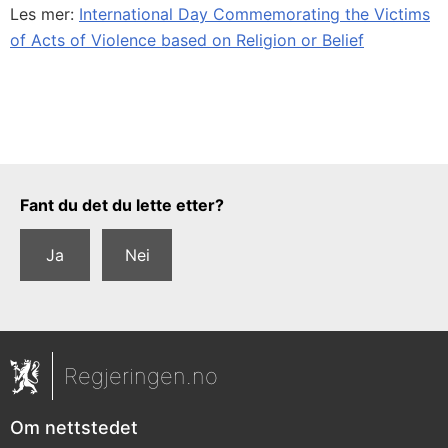
Les mer:
International Day Commemorating the Victims
of Acts of Violence based on Religion or Belief
Tilbakemeldingsskjema
Fant du det du lette etter?
Ja
Nei
Regjeringen.no
Om nettstedet