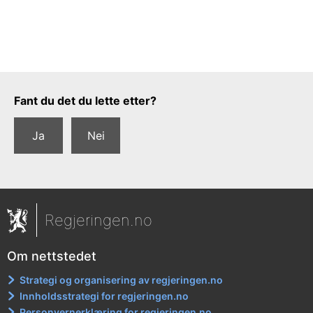
Tilbakemeldingsskjema
Fant du det du lette etter?
Ja
Nei
Regjeringen.no
Om nettstedet
Strategi og organisering av regjeringen.no
Innholdsstrategi for regjeringen.no
Personvernerklæring for regjeringen.no