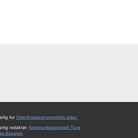
rlig for
Utenriksdepartementets sider:
rlig redaktør:
Kommunikasjonssjef Tuva
es Bogsnes