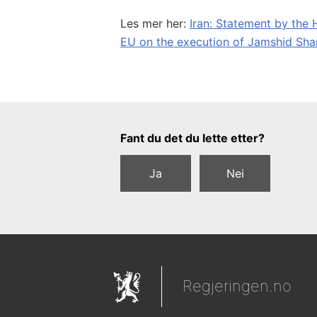
Les mer her:
Iran: Statement by the 
EU on the execution of Jamshid Sha
Tilbakemeldingsskjema
Fant du det du lette etter?
Ja
Nei
Regjeringen.no