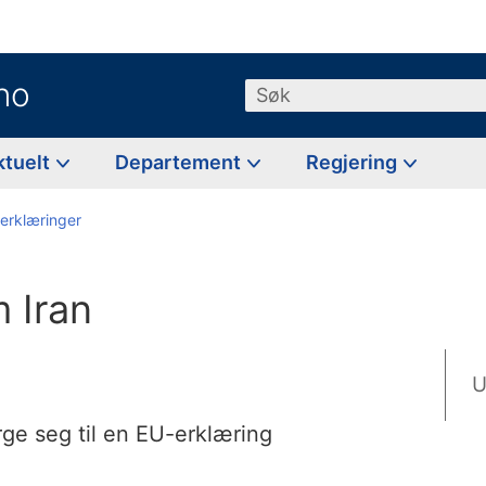
no
Søk
ktuelt
Departement
Regjering
erklæringer
 Iran
U
ge seg til en EU-erklæring