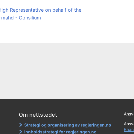
High Representative on behalf of the
rmahd - Consilium
Ansva
Om nettstedet
Ansva
Strategi og organisering av regjeringen.no
Raan
Innholdsstrategi for regjeringen.no