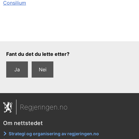
Consilium
Tilbakemeldingsskjema
Fant du det du lette etter?
Ja
Nei
Regjeringen.no
Om nettstedet
Strategi og organisering av regjeringen.no