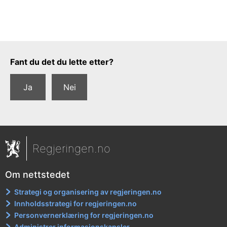
Tilbakemeldingsskjema
Fant du det du lette etter?
Ja
Nei
Regjeringen.no
Om nettstedet
Strategi og organisering av regjeringen.no
Innholdsstrategi for regjeringen.no
Personvernerklæring for regjeringen.no
Administrer informasjonskapsler