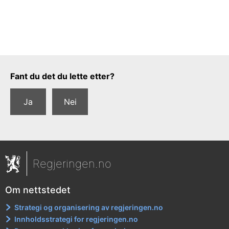
Tilbakemeldingsskjema
Fant du det du lette etter?
Ja
Nei
Regjeringen.no
Om nettstedet
Strategi og organisering av regjeringen.no
Innholdsstrategi for regjeringen.no