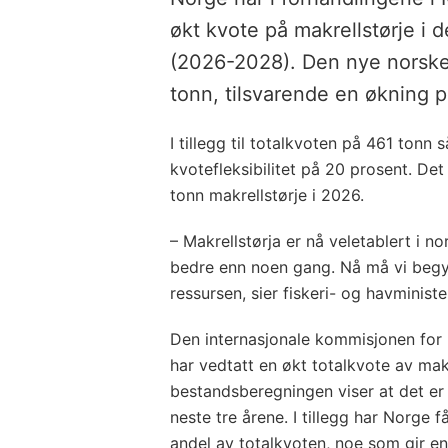
økt kvote på makrellstørje i 
(2026-2028). Den nye norske 
tonn, tilsvarende en økning p
I tillegg til totalkvoten på 461 tonn
kvotefleksibilitet på 20 prosent. Det
tonn makrellstørje i 2026.
– Makrellstørja er nå veletablert i n
bedre enn noen gang. Nå må vi begy
ressursen, sier fiskeri- og havminis
Den internasjonale kommisjonen for b
har vedtatt en økt totalkvote av makr
bestandsberegningen viser at det er
neste tre årene. I tillegg har Norge 
andel av totalkvoten, noe som gir en