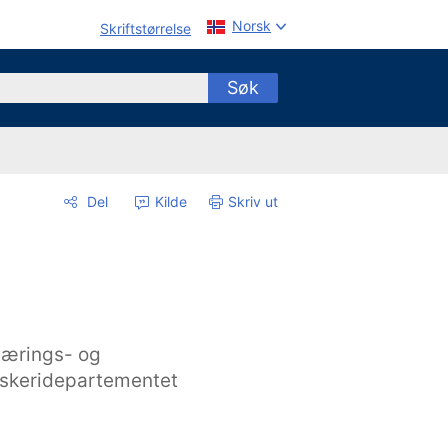
Norsk
Skriftstørrelse
Søk
Del
Kilde
Skriv ut
ærings- og
iskeridepartementet