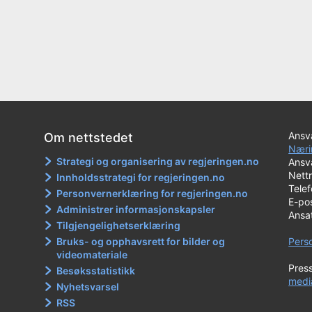
Ansva
Om nettstedet
Næri
Strategi og organisering av regjeringen.no
Ansva
Nett
Innholdsstrategi for regjeringen.no
Tele
Personvernerklæring for regjeringen.no
E-po
Administrer informasjonskapsler
Ansa
Tilgjengelighetserklæring
Bruks- og opphavsrett for bilder og
Pers
videomateriale
Pres
Besøksstatistikk
medi
Nyhetsvarsel
RSS