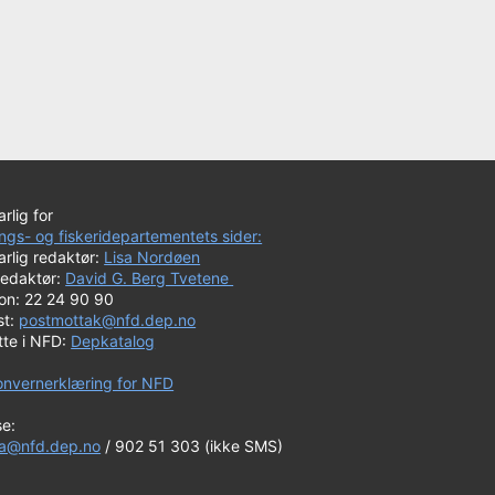
rlig for
ngs- og fiskeridepartementets sider:
rlig redaktør:
Lisa Nordøen
redaktør:
David G. Berg Tvetene
fon: 22 24 90 90
st:
postmottak@nfd.dep.no
tte i NFD:
Depkatalog
onvernerklæring for NFD
se:
a@nfd.dep.no
/ 902 51 303 (ikke SMS)