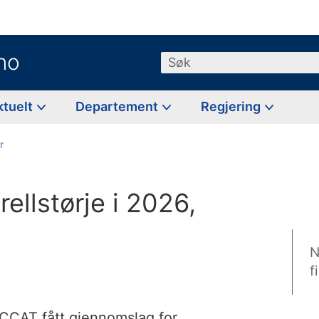
no
Søk
ktuelt
Departement
Regjering
r
ellstørje i 2026,
N
f
ICCAT fått gjennomslag for