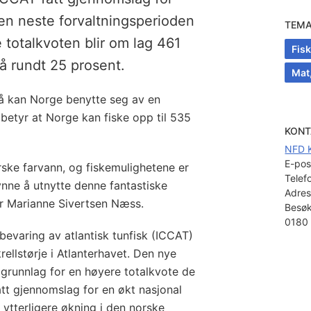
den neste forvaltningsperioden
TEM
totalkvoten blir om lag 461
Fis
å rundt 25 prosent.
Mat
 så kan Norge benytte seg av en
 betyr at Norge kan fiske opp til 535
KONT
NFD 
E-pos
orske farvann, og fiskemulighetene er
Telef
nne å utnytte denne fantastiske
Adres
ter Marianne Sivertsen Næss.
Besøk
0180 
evaring av atlantisk tunfisk (ICCAT)
ellstørje i Atlanterhavet. Den nye
 grunnlag for en høyere totalkvote de
fått gjennomslag for en økt nasjonal
 ytterligere økning i den norske