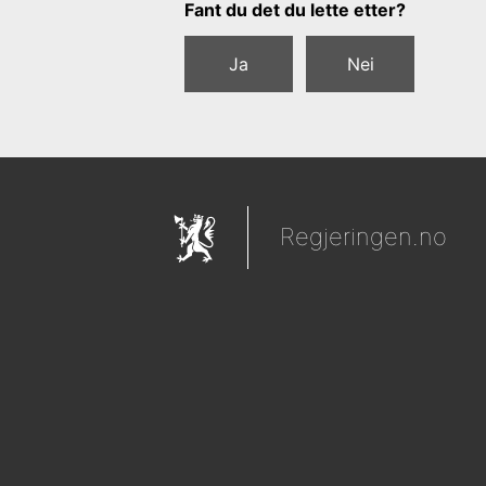
Tilbakemeldingsskjema
Fant du det du lette etter?
Ja
Nei
Regjeringen.no