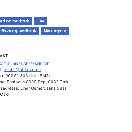
A
keri og havbruk
Hav
, fiske og landbruk
Næringsliv
AKT
Kommunikasjonsseksjonen
t: 
media@nfd.dep.no
on:
902 51 303 (ikke SMS)
se:
Postboks 8090 Dep, 0032 Oslo
sadresse:
Einar Gerhardsens plass 1,
Oslo