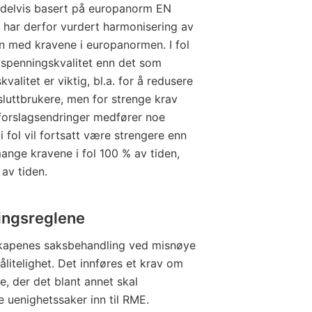
er delvis basert på europanorm EN
 har derfor vurdert harmonisering av
ten med kravene i europanormen. I fol
il spenningskvalitet enn det som
alitet er viktig, bl.a. for å redusere
sluttbrukere, men for strenge krav
 forslagsendringer medfører noe
fol vil fortsatt være strengere enn
ange kravene i fol 100 % av tiden,
av tiden.
ingsreglene
elskapenes saksbehandling ved misnøye
litelighet. Det innføres et krav om
, der det blant annet skal
e uenighetssaker inn til RME.