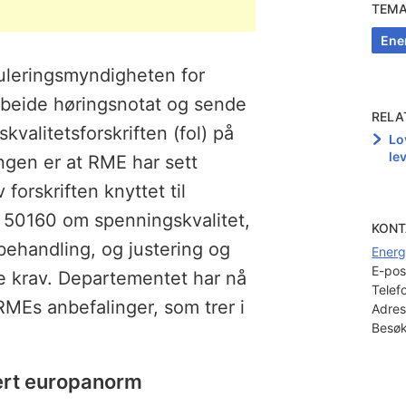
.
TEM
Ene
leringsmyndigheten for
rbeide høringsnotat og sende
RELA
skvalitetsforskriften (fol) på
Lo
le
ngen er at RME har sett
orskriften knyttet til
 50160 om spenningskvalitet,
KONT
sbehandling, og justering og
Energ
E-pos
de krav. Departementet har nå
Telef
RMEs anbefalinger, som trer i
Adres
Besøk
ert europanorm