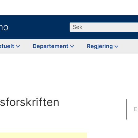
no
Søk
ktuelt
Departement
Regjering
sforskriften
E