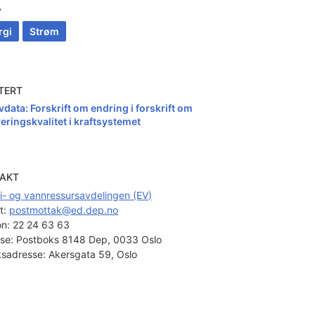
A
rgi
Strøm
TERT
vdata: Forskrift om endring i forskrift om
veringskvalitet i kraftsystemet
AKT
i- og vannressursavdelingen (EV)
t: 
postmottak@ed.dep.no
on:
22 24 63 63
se:
Postboks 8148 Dep, 0033 Oslo
sadresse:
Akersgata 59, Oslo