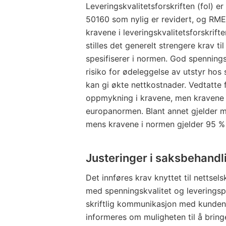
Leveringskvalitetsforskriften (fol) 
50160 som nylig er revidert, og RME
kravene i leveringskvalitetsforskrif
stilles det generelt strengere krav t
spesifiserer i normen. God spenningskv
risiko for ødeleggelse av utstyr hos 
kan gi økte nettkostnader. Vedtatte
oppmykning i kravene, men kravene i 
europanormen. Blant annet gjelder m
mens kravene i normen gjelder 95 % 
Justeringer i saksbehandl
Det innføres krav knyttet til netts
med spenningskvalitet og leveringspå
skriftlig kommunikasjon med kundene
informeres om muligheten til å bring