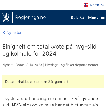
Norsk
Regjeringa.no
Søk
Meny
Nyheiter
Einigheit om totalkvote på nvg-sild
og kolmule for 2024
Nyheit |
Dato: 18.10.2023
|
Nærings- og fiskeridepartementet
Dette innhaldet er meir enn 2 år gammalt.
I kyststatsforhandlingane om norsk vårgytande
sild (NVG-sild) og kolmule har det blitt avtalt ein