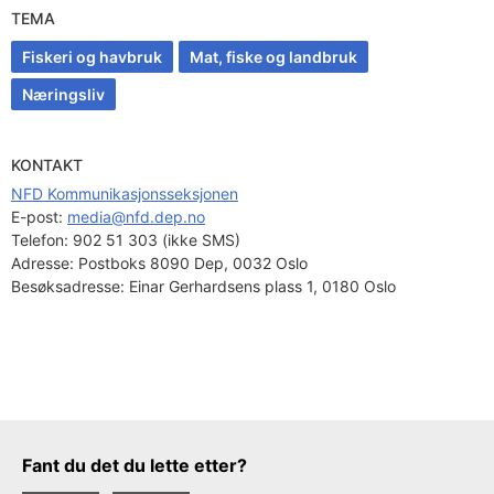
TEMA
Fiskeri og havbruk
Mat, fiske og landbruk
Næringsliv
KONTAKT
NFD Kommunikasjonsseksjonen
E-post: 
media@nfd.dep.no
Telefon:
902 51 303 (ikke SMS)
Adresse:
Postboks 8090 Dep, 0032 Oslo
Besøksadresse:
Einar Gerhardsens plass 1, 0180 Oslo
Tilbakemeldingsskjema
Fant du det du lette etter?