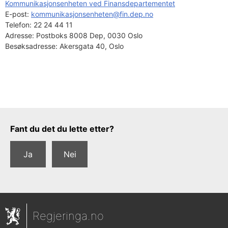
Kommunikasjonsenheten ved Finansdepartementet
E-post: 
kommunikasjonsenheten@fin.dep.no
Telefon:
22 24 44 11
Adresse:
Postboks 8008 Dep, 0030 Oslo
Besøksadresse:
Akersgata 40, Oslo
Tilbakemeldingsskjema
Fant du det du lette etter?
Ja
Nei
Regjeringa.no