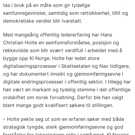
tas i bruk på en måte som gir tydelige
samfunnsgevinster, samtidig som rettsikkerhet, tillit og
demokratiske verdier blir ivaretatt.
Med mangeårig offentlig ledererfaring har Hans
Christian Holte en samfunnsforståelse, posisjon og
rekkevidde som blir svært verdifull i arbeidet med å
bygge opp KI Norge. Holte har ledet store
digitaliseringsprosesser i Skatteetaten og Nav tidligere,
og har dokumentert innsikt og gjennomføringsevne i
digitale endringsprosesser i offentlig sektor. I tillegg har
han vært en markant og tydelig stemme i det offentlige
ordskiftet om norsk forvaltning. Derfor ble han valgt
blant mange godt kvalifisert søkere til stillingen.
– Holte pekte seg ut som en erfaren søker med både
strategisk tyngde, sterk gjennomføringsevne og god
forståelse for teknologiens rolle i samfunnet. KI Norges