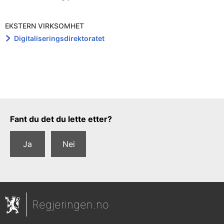
EKSTERN VIRKSOMHET
Digitaliseringsdirektoratet
Tilbakemeldingsskjema
Fant du det du lette etter?
Ja
Nei
Regjeringen.no