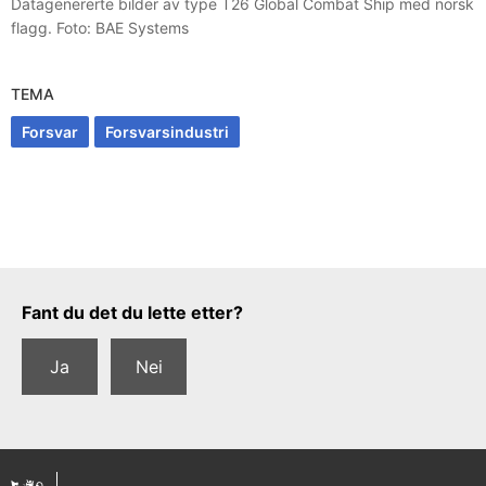
Datagenererte bilder av type T26 Global Combat Ship med norsk
flagg. Foto: BAE Systems
TEMA
Forsvar
Forsvarsindustri
Tilbakemeldingsskjema
Fant du det du lette etter?
Ja
Nei