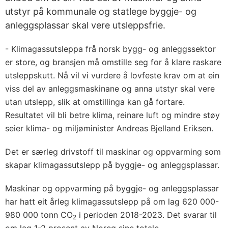
utstyr på kommunale og statlege byggje- og
anleggsplassar skal vere utsleppsfrie.
- Klimagassutsleppa frå norsk bygg- og anleggssektor
er store, og bransjen må omstille seg for å klare raskare
utsleppskutt. Nå vil vi vurdere å lovfeste krav om at ein
viss del av anleggsmaskinane og anna utstyr skal vere
utan utslepp, slik at omstillinga kan gå fortare.
Resultatet vil bli betre klima, reinare luft og mindre støy
seier klima- og miljøminister Andreas Bjelland Eriksen.
Det er særleg drivstoff til maskinar og oppvarming som
skapar klimagassutslepp på byggje- og anleggsplassar.
Maskinar og oppvarming på byggje- og anleggsplassar
har hatt eit årleg klimagassutslepp på om lag 620 000-
980 000 tonn CO
i perioden 2018-2023. Det svarar til
2