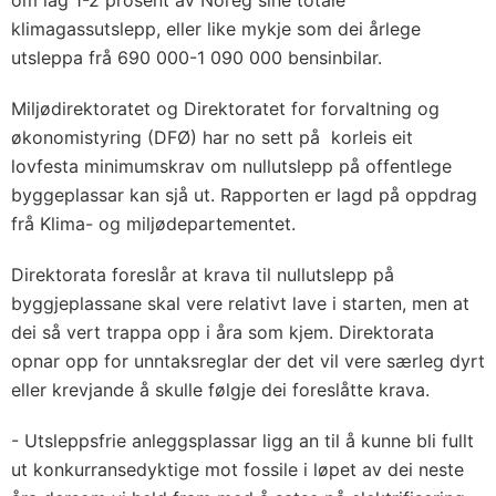
om lag 1-2 prosent av Noreg sine totale
klimagassutslepp, eller like mykje som dei årlege
utsleppa frå 690 000-1 090 000 bensinbilar.
Miljødirektoratet og Direktoratet for forvaltning og
økonomistyring (DFØ) har no sett på korleis eit
lovfesta minimumskrav om nullutslepp på offentlege
byggeplassar kan sjå ut. Rapporten er lagd på oppdrag
frå Klima- og miljødepartementet.
Direktorata foreslår at krava til nullutslepp på
byggjeplassane skal vere relativt lave i starten, men at
dei så vert trappa opp i åra som kjem. Direktorata
opnar opp for unntaksreglar der det vil vere særleg dyrt
eller krevjande å skulle følgje dei foreslåtte krava.
- Utsleppsfrie anleggsplassar ligg an til å kunne bli fullt
ut konkurransedyktige mot fossile i løpet av dei neste