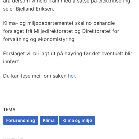
åra dersom vi held fram med å satse på elektrifisering,
seier Bjelland Eriksen.
Klima- og miljødepartementet skal no behandle
forslaget frå Miljødirektoratet og Direktoratet for
forvaltning og økonomistyring
Forslaget vil bli lagt ut på høyring før det eventuelt blir
innført.
Du kan lese meir om saken
her
.
TEMA
Forurensning
Klima
Klima og miljø