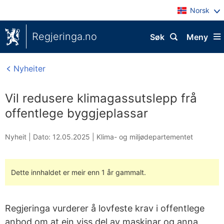
Norsk
Regjeringa.no
Søk
Meny
Nyheiter
Vil redusere klimagassutslepp frå
offentlege byggjeplassar
Nyheit |
Dato: 12.05.2025
|
Klima- og miljødepartementet
Dette innhaldet er meir enn 1 år gammalt.
Regjeringa vurderer å lovfeste krav i offentlege
anbod om at ein viss del av maskinar og anna