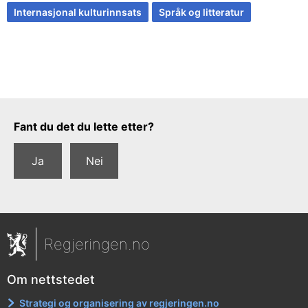
Internasjonal kulturinnsats
Språk og litteratur
Tilbakemeldingsskjema
Fant du det du lette etter?
Ja
Nei
Regjeringen.no
Om nettstedet
Strategi og organisering av regjeringen.no