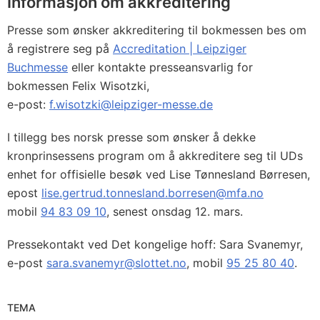
Informasjon om akkreditering
Presse som ønsker akkreditering til bokmessen bes om
å registrere seg på
Accreditation | Leipziger
Buchmesse
eller kontakte presseansvarlig for
bokmessen Felix Wisotzki,
e-post:
f.wisotzki@leipziger-messe.de
I tillegg bes norsk presse som ønsker å dekke
kronprinsessens program om å akkreditere seg til UDs
enhet for offisielle besøk ved Lise Tønnesland Børresen,
epost
lise.gertrud.tonnesland.borresen@mfa.no
mobil
94 83 09 10
, senest onsdag 12. mars.
Pressekontakt ved Det kongelige hoff: Sara Svanemyr,
e-post
sara.svanemyr@slottet.no
, mobil
95 25 80 40
.
TEMA