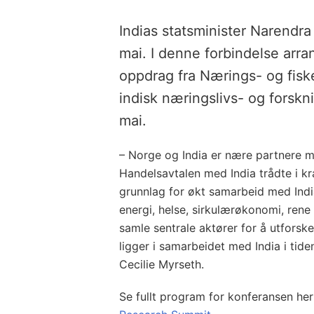
Indias statsminister Narendr
mai. I denne forbindelse arr
oppdrag fra Nærings- og fisk
indisk næringslivs- og forsk
mai.
– Norge og India er nære partnere me
Handelsavtalen med India trådte i kraf
grunnlag for økt samarbeid med India
energi, helse, sirkulærøkonomi, rene 
samle sentrale aktører for å utfors
ligger i samarbeidet med India i tide
Cecilie Myrseth.
Se fullt program for konferansen he