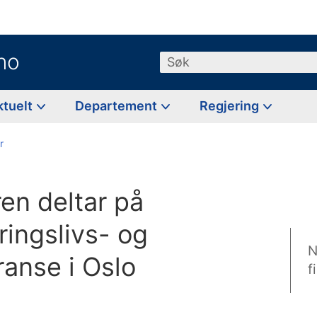
no
Søk
ktuelt
Departement
Regjering
r
en deltar på
ringslivs- og
N
ranse i Oslo
f