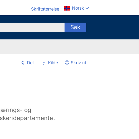
Norsk
Skriftstørrelse
Søk
Del
Kilde
Skriv ut
ærings- og
iskeridepartementet