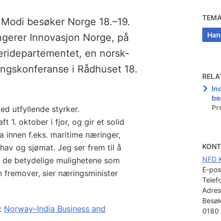
TEM
a Modi besøker Norge 18.–19.
Han
angerer Innovasjon Norge, på
eridepartementet, en norsk-
ningskonferanse i Rådhuset 18.
RELA
In
be
Pr
d utfyllende styrker.
t 1. oktober i fjor, og gir et solid
 innen f.eks. maritime næringer,
KONT
hav og sjømat. Jeg ser frem til å
NFD 
ke de betydelige mulighetene som
E-pos
n fremover, sier næringsminister
Telef
Adres
Besøk
r:
Norway–India Business and
0180 