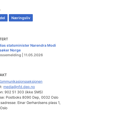
A
del
Næringsliv
TERT
dias statsminister Narendra Modi
søker Norge
essemelding | 11.05.2026
AKT
Kommunikasjonsseksjonen
t: 
media@nfd.dep.no
on:
902 51 303 (ikke SMS)
se:
Postboks 8090 Dep, 0032 Oslo
sadresse:
Einar Gerhardsens plass 1,
Oslo