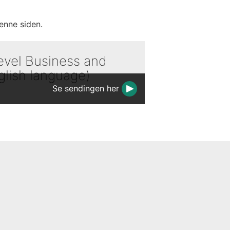
enne siden.
evel Business and
lish language)
Se sendingen her