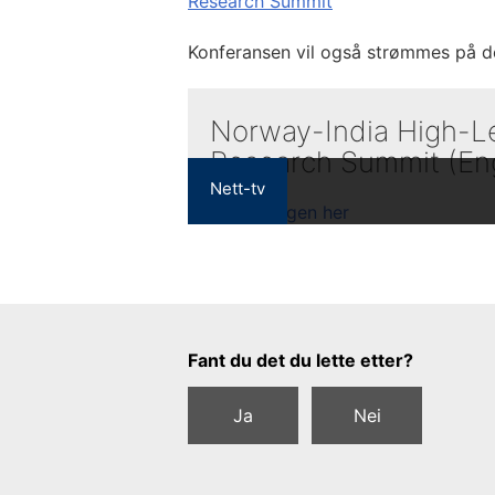
Research Summit
Konferansen vil også strømmes på d
Norway-India High-L
Research Summit (Eng
Nett-tv
Tilbakemeldingsskjema
Fant du det du lette etter?
Ja
Nei