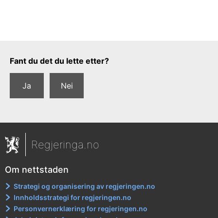
Tilbakemeldingsskjema
Fant du det du lette etter?
Ja
Nei
Regjeringa.no
Om nettstaden
Strategi og organisering av regjeringen.no
Innholdsstrategi for regjeringen.no
Personvernerklæring for regjeringen.no