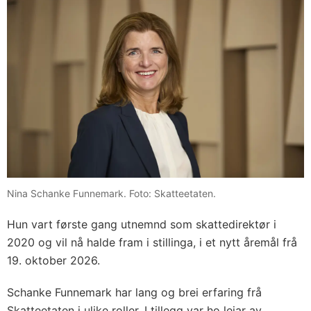
Nina Schanke Funnemark. Foto: Skatteetaten.
Hun vart første gang utnemnd som skattedirektør i
2020 og vil nå halde fram i stillinga, i et nytt åremål frå
19. oktober 2026.
Schanke Funnemark har lang og brei erfaring frå
Skatteetaten i ulike roller. I tillegg var ho leiar av