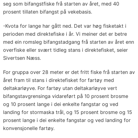
seg som bifangstfiske frå starten av året, med 40
prosent tillaten bifangst på vekebasis.
-Kvota for lange har gått ned. Det var høg fisketakt i
perioden med direktefiske i år. Vi meiner det er betre
med ein romsleg bifangstadgang frå starten av året enn
overfiske eller svært tidleg stans i direktefisket, seier
Sivertsen Næss.
For gruppa over 28 meter er det fritt fiske frå starten av
året fram til stans i direktefisket for fartøy med
deltakarløyve. For fartøy utan deltakarløyve vert
bifangstavgrensinga vidareført på 10 prosent brosme
og 10 prosent lange i dei enkelte fangstar og ved
landing for stormaska trål, og 15 prosent brosme og 15
prosent lange i dei enkelte fangstar og ved landing for
konvensjonelle fartøy.