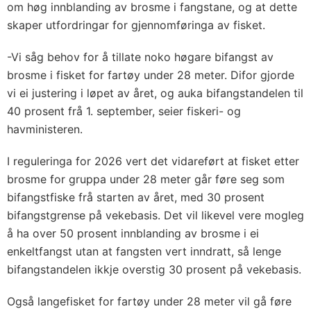
om høg innblanding av brosme i fangstane, og at dette
skaper utfordringar for gjennomføringa av fisket.
-Vi såg behov for å tillate noko høgare bifangst av
brosme i fisket for fartøy under 28 meter. Difor gjorde
vi ei justering i løpet av året, og auka bifangstandelen til
40 prosent frå 1. september, seier fiskeri- og
havministeren.
I reguleringa for 2026 vert det vidareført at fisket etter
brosme for gruppa under 28 meter går føre seg som
bifangstfiske frå starten av året, med 30 prosent
bifangstgrense på vekebasis. Det vil likevel vere mogleg
å ha over 50 prosent innblanding av brosme i ei
enkeltfangst utan at fangsten vert inndratt, så lenge
bifangstandelen ikkje overstig 30 prosent på vekebasis.
Også langefisket for fartøy under 28 meter vil gå føre