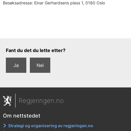
Besøksadresse:
Einar Gerhardsens plass 1, 0180 Oslo
Tilbakemeldingsskjema
Fant du det du lette etter?
Ja
Nei
Regjeringen.no
Om nettstedet
Strategi og organisering av regjeringen.no