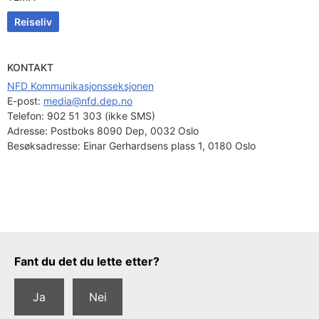
Reiseliv
KONTAKT
NFD Kommunikasjonsseksjonen
E-post: 
media@nfd.dep.no
Telefon:
902 51 303 (ikke SMS)
Adresse:
Postboks 8090 Dep, 0032 Oslo
Besøksadresse:
Einar Gerhardsens plass 1, 0180 Oslo
Tilbakemeldingsskjema
Fant du det du lette etter?
Ja
Nei