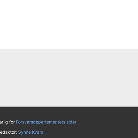
rlig for
Forsvarsdepartementets sider
:
redaktør:
Synne Kvam