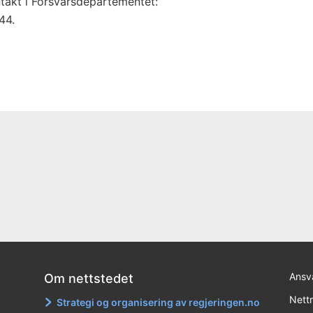
ntakt i Forsvarsdepartementet:
44.
Ansva
Om nettstedet
Nett
Strategi og organisering av regjeringen.no