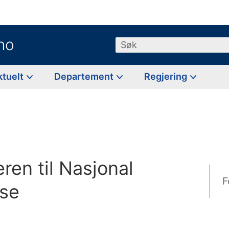
no
Søk
ktuelt
Departement
Regjering
ren til Nasjonal
F
nse