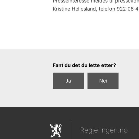
Presseinteresse meldes til presseko
Kristine Hellesland, telefon 922 08 4
Tilbakemeldingsskjema
Fant du det du lette etter?
Ja
Nei
Regjeringen.no