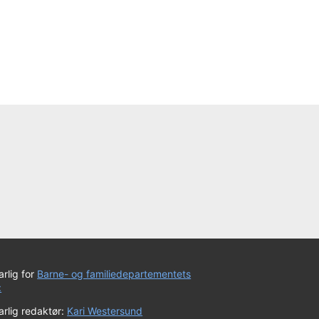
rlig for
Barne- og familiedepartementets
:
rlig redaktør:
Kari Westersund