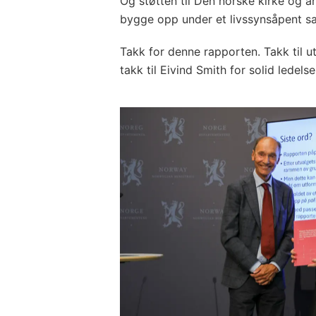
Og støtten til Den norske kirke og a
bygge opp under et livssynsåpent s
Takk for denne rapporten. Takk til u
takk til Eivind Smith for solid ledelse f