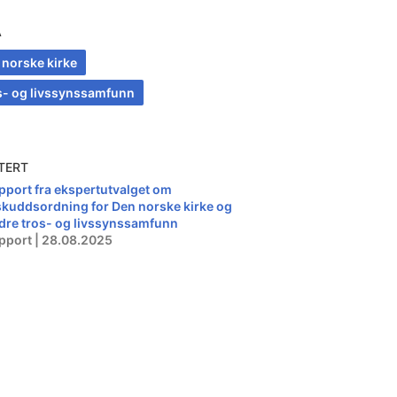
A
 norske kirke
s- og livssynssamfunn
TERT
pport fra ekspertutvalget om
lskuddsordning for Den norske kirke og
dre tros- og livssynssamfunn
pport | 28.08.2025