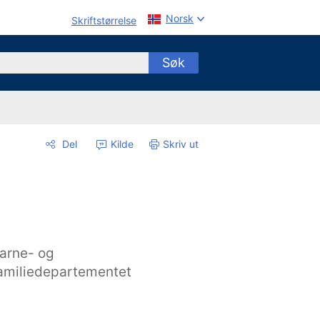
Norsk
Skriftstørrelse
Søk
Del
Kilde
Skriv ut
arne- og
amiliedepartementet