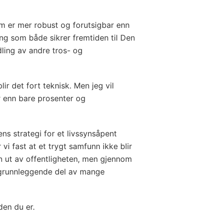
om er mer robust og forutsigbar enn
ing som både sikrer fremtiden til Den
dling av andre tros- og
ir det fort teknisk. Men jeg vil
r enn bare prosenter og
ns strategi for et livssynsåpent
 vi fast at et trygt samfunn ikke
blir
n ut av offentligheten, men gjennom
n grunnleggende del av mange
den du er.