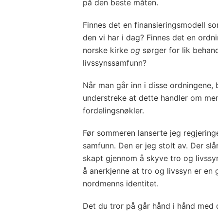
på den beste måten.
Finnes det en finansieringsmodell s
den vi har i dag? Finnes det en ordn
norske kirke
og
sørger for lik behan
livssynssamfunn?
Når man går inn i disse ordningene, bl
understreke at dette handler om me
fordelingsnøkler.
Før sommeren lanserte jeg regjeringe
samfunn. Den er jeg stolt av. Der slår
skapt gjennom å skyve tro og livssy
å anerkjenne at tro og livssyn er e
nordmenns identitet.
Det du tror på går hånd i hånd med 