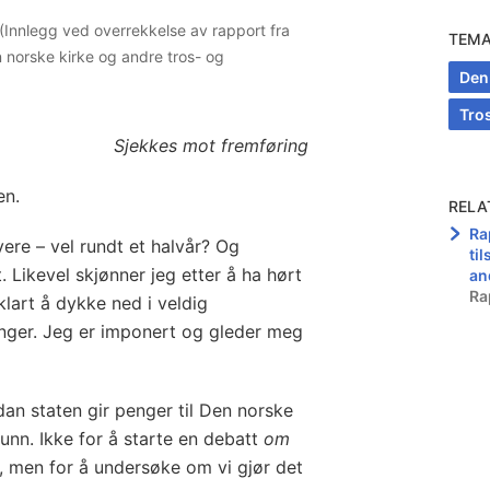
(Innlegg ved overrekkelse av rapport fra
TEM
 norske kirke og andre tros- og
Den
Tro
Sjekkes mot fremføring
en.
RELA
Ra
evere – vel rundt et halvår? Og
ti
 Likevel skjønner jeg etter å ha hørt
an
Ra
klart å dykke ned i veldig
ger. Jeg er imponert og gleder meg
an staten gir penger til Den norske
unn. Ikke for å starte en debatt
om
n, men for å undersøke om vi gjør det