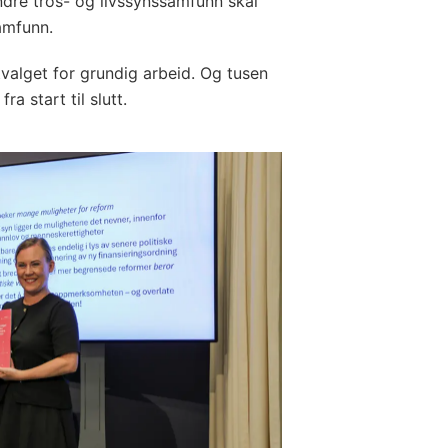
ndre tros- og livssynssamfunn skal
amfunn.
tvalget for grundig arbeid. Og tusen
ra start til slutt.