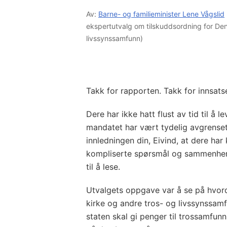
Av:
Barne- og familieminister Lene Vågslid
ekspertutvalg om tilskuddsordning for Den
livssynssamfunn)
Takk for rapporten. Takk for innsats
Dere har ikke hatt flust av tid til å l
mandatet har vært tydelig avgrenset.
innledningen din, Eivind, at dere har 
kompliserte spørsmål og sammenhen
til å lese.
Utvalgets oppgave var å se på hvord
kirke og andre tros- og livssynssamf
staten skal gi penger til trossamfun