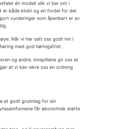
efaler én modell slik vi ber om i
t er både klokt og en fordel for det
 gjort vurderinger som åpenbart er av
dig.
øye. Når vi har satt oss godt inn i
høring med god høringsfrist.
ktoren og andre. Innspillene gir oss et
jør at vi kan sikre oss en ordning
ke et godt grunnlag for sin
ssynssamfunnene får økonomisk støtte