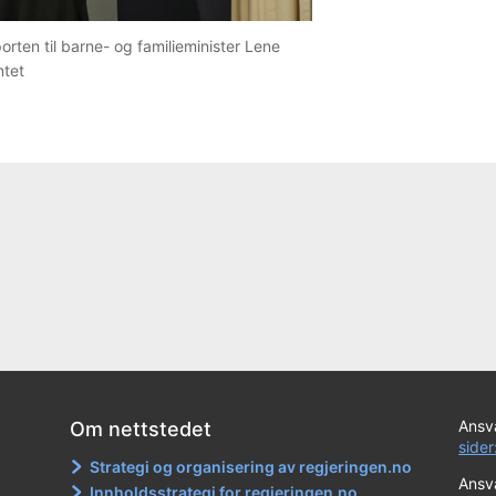
orten til barne- og familieminister Lene
ntet
Ansva
Om nettstedet
sider
Strategi og organisering av regjeringen.no
Ansva
Innholdsstrategi for regjeringen.no